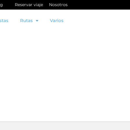
og
Reservar viaje
Nosotros
stas
Rutas
Varios