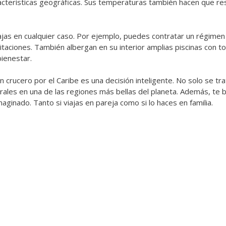
acterísticas geográficas. Sus temperaturas también hacen que re
ajas en cualquier caso. Por ejemplo, puedes contratar un régimen
limitaciones. También albergan en su interior amplias piscinas co
bienestar.
rucero por el Caribe es una decisión inteligente. No solo se trat
ales en una de las regiones más bellas del planeta. Además, te br
ginado. Tanto si viajas en pareja como si lo haces en familia.