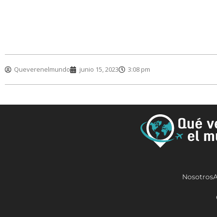
Queverenelmundo
junio 15, 2023
3:08 pm
Nosotros
A