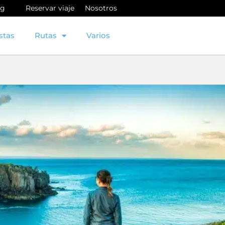
og
Reservar viaje
Nosotros
stas
Rutas
Varios