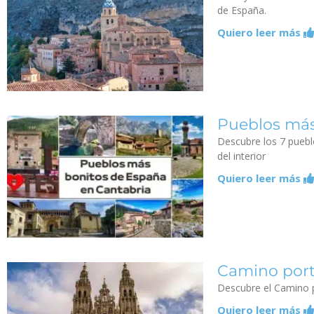
de España.
Quiero leer más
Pueblos más
Descubre los 7 puebl
del interior
Quiero leer más
Camino por
Descubre el Camino p
Quiero leer más