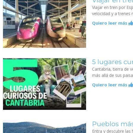
Viajar en tr
Viajar en tren por E
velocidad y a trenes 
Quiero leer más
5 lugares cu
Cantabria, tierra de 
más allá de sus paisa
Quiero leer más
Pueblos más
Entra y descubre las 