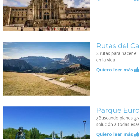
Rutas del C
2 rutas para hacer el
en la vida
Quiero leer más
Parque Euro
¿Buscando planes grat
solución a todas esa
Quiero leer más