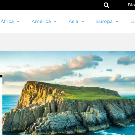
Bl
África
América
Asia
Europa
Li