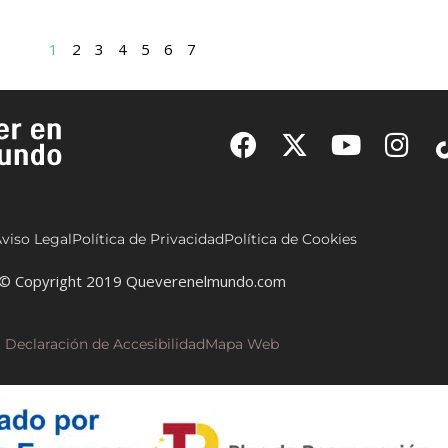
1
2
3
4
5
6
7
viso Legal
Política de Privacidad
Política de Cookies
© Copyright 2019 Queverenelmundo.com
Declaración de Accesibilidad
Mapa Web