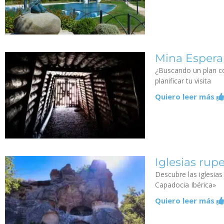
Mina Espera
¿Buscando un plan co
planificar tu visita
Quiero leer más
Iglesias rup
Descubre las iglesia
Capadocia Ibérica»
Quiero leer más