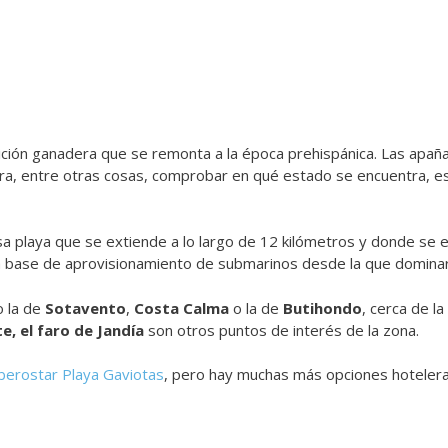
dición ganadera que se remonta a la época prehispánica. Las apañ
ra, entre otras cosas, comprobar en qué estado se encuentra, es
osa playa que se extiende a lo largo de 12 kilómetros y donde se
a base de aprovisionamiento de submarinos desde la que dominar 
o la de
Sotavento
,
Costa Calma
o la de
Butihondo
, cerca de l
e, el faro de Jandía
son otros puntos de interés de la zona.
berostar Playa Gaviotas
, pero hay muchas más opciones hotelera