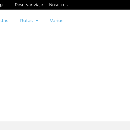
og
Reservar viaje
Nosotros
stas
Rutas
Varios