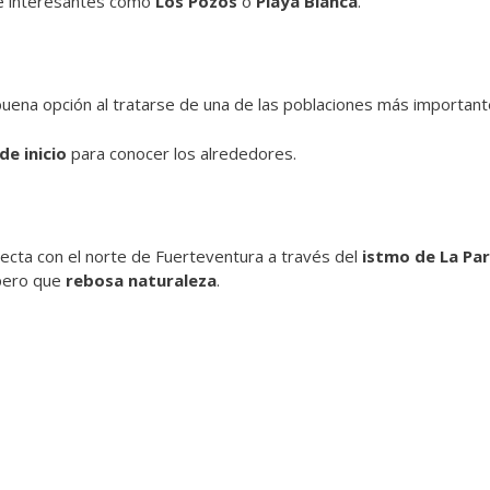
ue interesantes como
Los Pozos
o
Playa Blanca
.
ena opción al tratarse de una de las poblaciones más importantes
de inicio
para conocer los alrededores.
cta con el norte de Fuerteventura a través del
istmo de La Pa
 pero que
rebosa naturaleza
.