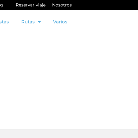
og
Reservar viaje
Nosotros
stas
Rutas
Varios