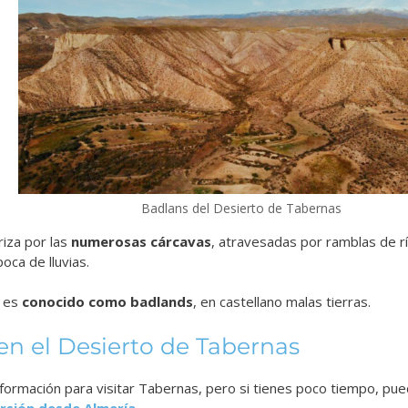
Badlans del Desierto de Tabernas
riza por las
numerosas cárcavas
, atravesadas por ramblas de rí
oca de lluvias.
o es
conocido como badlands
, en castellano malas tierras.
en el Desierto de Tabernas
información para visitar Tabernas, pero si tienes poco tiempo, p
rsión desde Almería
.