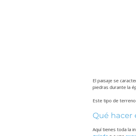
El paisaje se caracte
piedras durante la ép
Este tipo de terren
Qué hacer 
Aquí tienes toda la 
guiada
o a una
excu