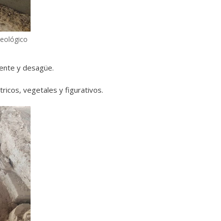
ueológico
riente y desagüe.
icos, vegetales y figurativos.