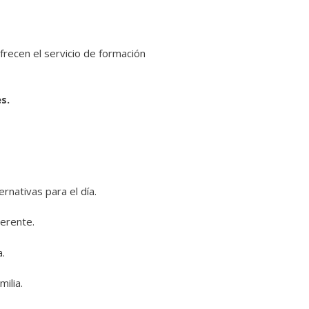
frecen el servicio de formación
s.
ernativas para el día.
gerente.
a.
ilia.