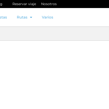
og
Reservar viaje
Nosotros
stas
Rutas
Varios