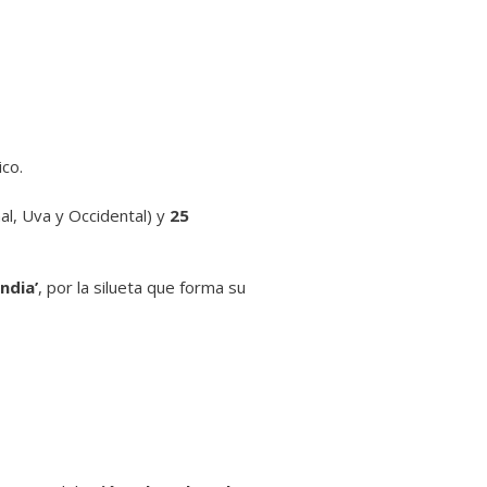
ico.
al, Uva y Occidental) y
25
India’
, por la silueta que forma su