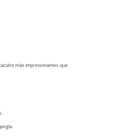
ctáculos más impresionantes que
s.
ungla.