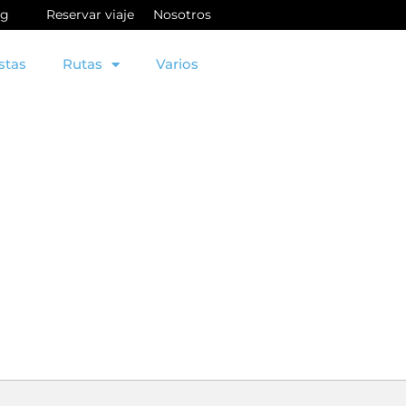
og
Reservar viaje
Nosotros
stas
Rutas
Varios