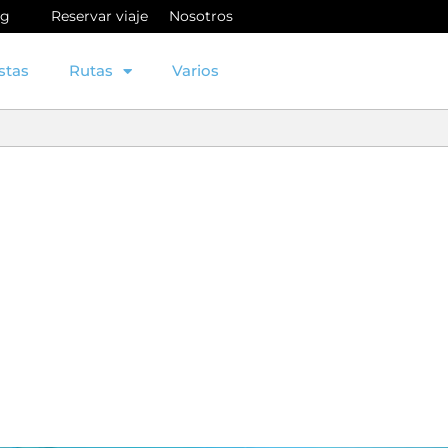
og
Reservar viaje
Nosotros
stas
Rutas
Varios