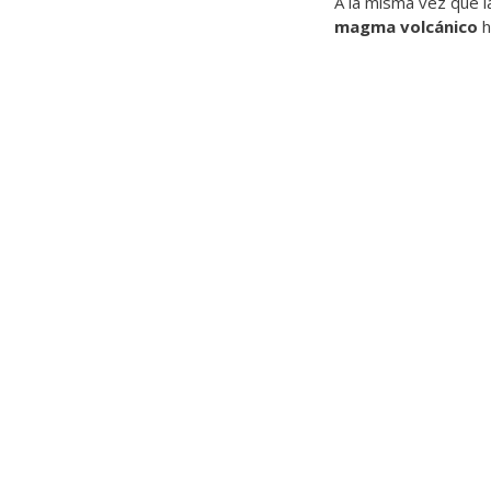
A la misma vez que 
magma volcánico
h