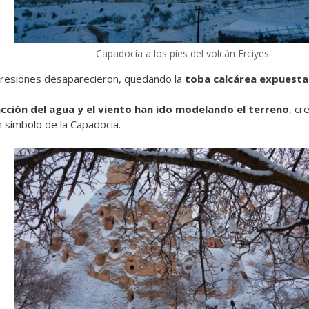
Capadocia a los pies del volcán Erciyes
resiones desaparecieron, quedando la
toba calcárea expuesta
cción del agua y el viento han ido modelando el terreno
, cr
 símbolo de la Capadocia.