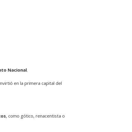
to Nacional
.
irtió en la primera capital del
cos
, como gótico, renacentista o