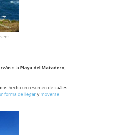
useos
Orzán
o la
Playa del Matadero
,
hemos hecho un resumen de cuáles
r forma de llegar
y
moverse