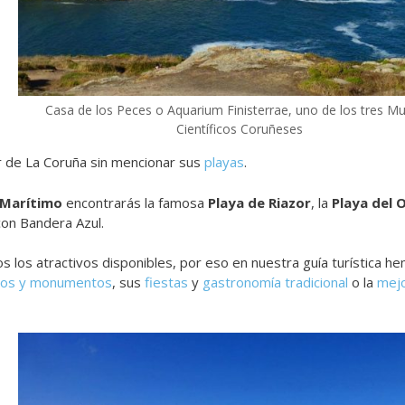
Casa de los Peces o Aquarium Finisterrae, uno de los tres M
Científicos Coruñeses
r de La Coruña sin mencionar sus
playas
.
 Marítimo
encontrarás la famosa
Playa de Riazor
, la
Playa del 
con Bandera Azul.
los atractivos disponibles, por eso en nuestra guía turística 
seos y monumentos
, sus
fiestas
y
gastronomía tradicional
o la
mejo