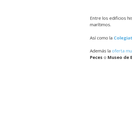
Entre los edificios h
marítimos.
Así como la
Colegia
Además la
oferta mu
Peces
o
Museo de B