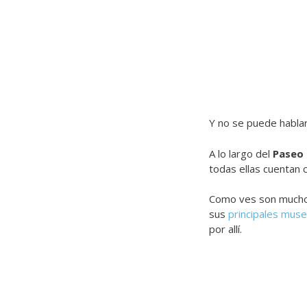
Y no se puede habla
A lo largo del
Paseo
todas ellas cuentan 
Como ves son muchos 
sus
principales mu
por allí.