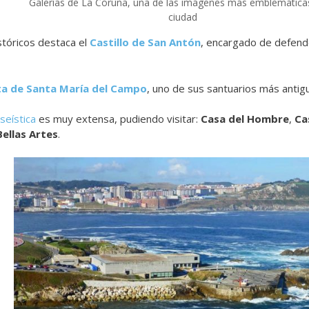
Galerías de La Coruña, una de las imágenes más emblemáticas
ciudad
istóricos destaca el
Castillo de San Antón
, encargado de defende
ta de Santa María del Campo
, uno de sus santuarios más antig
seística
es muy extensa, pudiendo visitar:
Casa del Hombre
,
Ca
ellas Artes
.