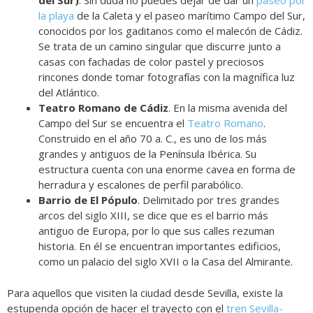
del Sur)
. Sin duda no puedes dejar de dar un
paseo por
la playa
de la Caleta y el paseo marítimo Campo del Sur,
conocidos por los gaditanos como el malecón de Cádiz.
Se trata de un camino singular que discurre junto a
casas con fachadas de color pastel y preciosos
rincones donde tomar fotografías con la magnífica luz
del Atlántico.
Teatro Romano de Cádiz
. En la misma avenida del
Campo del Sur se encuentra el
Teatro Romano
.
Construido en el año 70 a. C., es uno de los más
grandes y antiguos de la Península Ibérica. Su
estructura cuenta con una enorme cavea en forma de
herradura y escalones de perfil parabólico.
Barrio de El Pópulo
. Delimitado por tres grandes
arcos del siglo XIII, se dice que es el barrio más
antiguo de Europa, por lo que sus calles rezuman
historia. En él se encuentran importantes edificios,
como un palacio del siglo XVII o la Casa del Almirante.
Para aquellos que visiten la ciudad desde Sevilla, existe la
estupenda opción de hacer el trayecto con el
tren Sevilla-