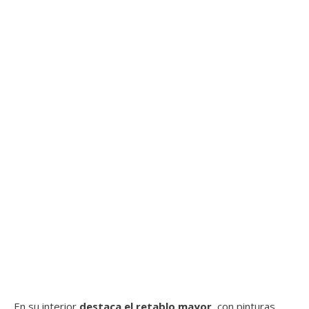
En su interior
destaca el retablo mayor
, con pinturas