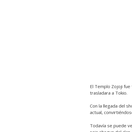
El Templo Zojoji fue
trasladara a Tokio.
Con la llegada del sh
actual, convirtiéndo
Todavía se puede ve
seis shogun del clan.