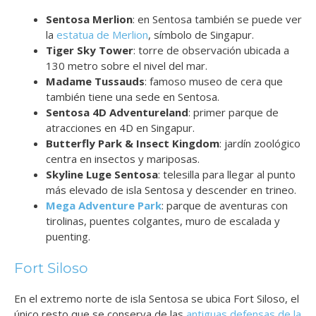
Sentosa Merlion
: en Sentosa también se puede ver
la
estatua de Merlion
, símbolo de Singapur.
Tiger Sky Tower
: torre de observación ubicada a
130 metro sobre el nivel del mar.
Madame Tussauds
: famoso museo de cera que
también tiene una sede en Sentosa.
Sentosa 4D Adventureland
: primer parque de
atracciones en 4D en Singapur.
Butterfly Park & Insect Kingdom
: jardín zoológico
centra en insectos y mariposas.
Skyline Luge Sentosa
: telesilla para llegar al punto
más elevado de isla Sentosa y descender en trineo.
Mega Adventure Park
: parque de aventuras con
tirolinas, puentes colgantes, muro de escalada y
puenting.
Fort Siloso
En el extremo norte de isla Sentosa se ubica Fort Siloso, el
único resto que se conserva de las
antiguas defensas de la