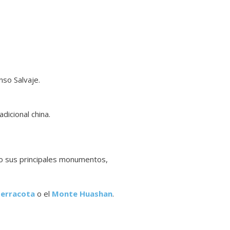
nso Salvaje.
dicional china.
do sus principales monumentos,
Terracota
o el
Monte Huashan
.