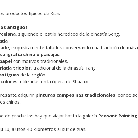
os productos típicos de Xian:
nos antiguos
.
rcelana
, siguiendo el estilo heredado de la dinastía Song.
cada
.
jade
, exquisitamente tallados conservando una tradición de más 
aligrafía china o paisajes
.
papel
con motivos tradicionales.
riada tricolor
, tradicional de la dinastía Tang.
antiguas
de la región.
colores
, utilizadas en la ópera de Shaanxi.
resante adquirir
pinturas campesinas tradicionales
, donde se
os chinos.
po de productos hay que viajar hasta la galería
Peasant Painting
u Lu, a unos 40 kilómetros al sur de Xian.