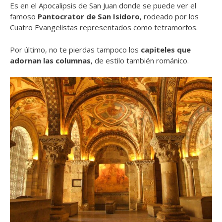
Es en el Apocalipsis de San Juan donde se puede ver el
famoso
Pantocrator de San Isidoro
, rodeado por los
Cuatro Evangelistas representados como tetramorfos.
Por último, no te pierdas tampoco los
capiteles que
adornan las columnas
, de estilo también románico.