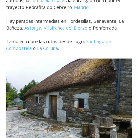
autobús, la
compañía Alsa
es la encargada de cubrir el
trayecto Pedrafita do Cebreiro-
Madrid
.
Hay paradas intermedias en Tordesillas, Benavente, La
Bañeza,
Astorga
,
Villafranca del Bierzo
o Ponferrada.
También cubre las rutas desde Lugo,
Santiago de
Compostela
o
La Coruña
.