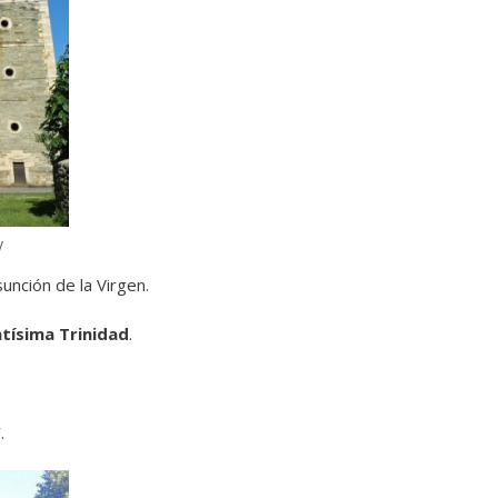
y
sunción de la Virgen.
ntísima Trinidad
.
”
.