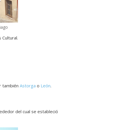
tiago
 Cultural.
ir también
Astorga
o
León
.
rededor del cual se estableció