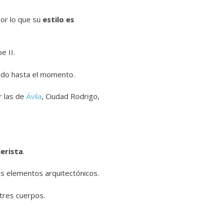
por lo que su
estilo es
e II.
zado hasta el momento.
r las de
Ávila
, Ciudad Rodrigo,
ierista
.
los elementos arquitectónicos.
 tres cuerpos.