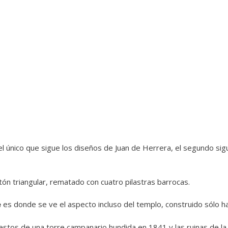
el único que sigue los diseños de Juan de Herrera, el segundo sig
tón triangular, rematado con cuatro pilastras barrocas.
e
es donde se ve el aspecto incluso del templo, construido sólo ha
stos de una torre campanario hundida en 1841 y las ruinas de la 