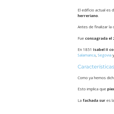
El edificio actual es 
herreriano
.
Antes de finalizar l
Fue
consagrada el 
En 1851
Isabel II c
Salamanca
,
Segovia
Característica
Como ya hemos dicho
Esto implica que
pie
La
fachada sur
es la