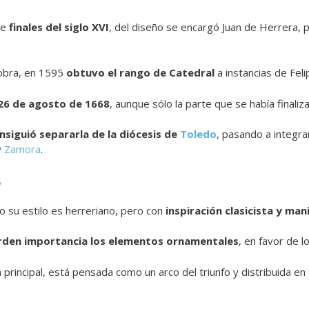
de
finales del siglo XVI
, del diseño se encargó Juan de Herrera, 
a obra, en 1595
obtuvo el rango de Catedral
a instancias de Felip
26 de agosto de 1668
, aunque sólo la parte que se había finali
onsiguió separarla de la diócesis de
Toledo
, pasando a integra
y
Zamora
.
s
 su estilo es herreriano, pero con
inspiración clasicista y man
rden importancia los elementos ornamentales
, en favor de 
 principal, está pensada como un arco del triunfo y distribuida en