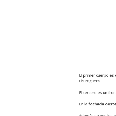
El primer cuerpo es 
Churriguera.
El tercero es un fron
En la
fachada oest
Además se ven los re