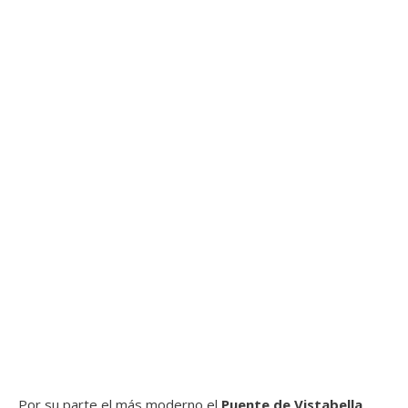
Por su parte el más moderno el
Puente de Vistabella
,