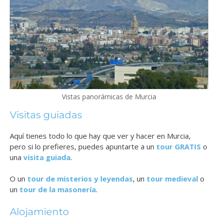
Vistas panorámicas de Murcia
Visitas guiadas
Aquí tienes todo lo que hay que ver y hacer en Murcia,
pero si lo prefieres, puedes apuntarte a un
tour GRATIS
o
una
visita guiada
.
O un
tour de misterios y leyendas
, un
tour medieval
o
un
tour de la masonería
.
Alojamiento