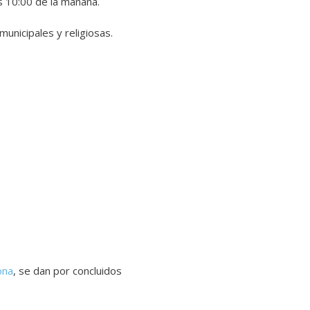
las 10:00 de la mañana.
unicipales y religiosas.
ona
, se dan por concluidos