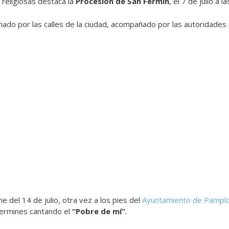
 religiosas destaca la
Procesión de San Fermín
, el 7 de julio a 
nado por las calles de la ciudad, acompañado por las autoridades m
he del 14 de julio, otra vez a los pies del
Ayuntamiento de Pampl
fermines cantando el
“Pobre de mí”
.