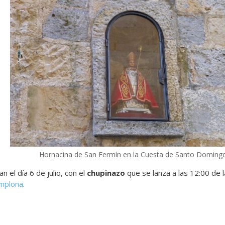
Hornacina de San Fermín en la Cuesta de Santo Doming
 el día 6 de julio, con el
chupinazo
que se lanza a las 12:00 de 
mplona
.