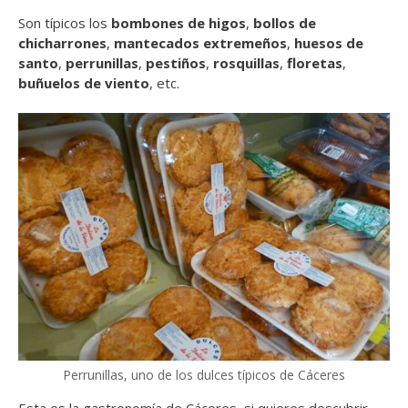
Son típicos los
bombones de higos
,
bollos de
chicharrones
,
mantecados extremeños
,
huesos de
santo
,
perrunillas
,
pestiños
,
rosquillas
,
floretas
,
buñuelos de viento
, etc.
Perrunillas, uno de los dulces típicos de Cáceres
Esta es la gastronomía de Cáceres, si quieres descubrir