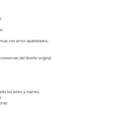
o.
í.
ricas con arcos apainelados,
onservan del diseño original.
ado los lunes y martes.
s.
oras.