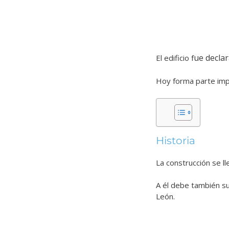
ue decla
El edificio f
Hoy forma parte imp
Historia
La construcción se ll
A él debe también su
León.