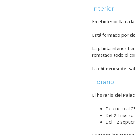
Interior
En el interior llama l
Está formado por
do
La planta inferior t
rematado todo el co
La
chimenea del sal
Horario
El
horario del Pala
De enero al 2
Del 24 marzo 
Del 12 septie