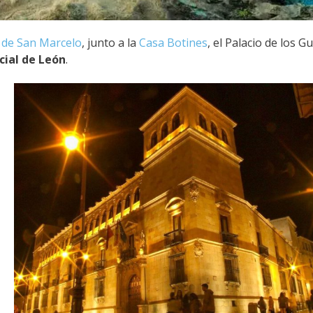
 de San Marcelo
, junto a la
Casa Botines
, el Palacio de los
cial de León
.