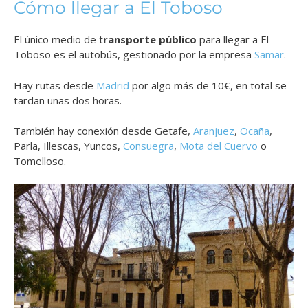
Cómo llegar a El Toboso
El único medio de t
ransporte público
para llegar a El
Toboso es el autobús, gestionado por la empresa
Samar
.
Hay rutas desde
Madrid
por algo más de 10€, en total se
tardan unas dos horas.
También hay conexión desde Getafe,
Aranjuez
,
Ocaña
,
Parla, Illescas, Yuncos,
Consuegra
,
Mota del Cuervo
o
Tomelloso.