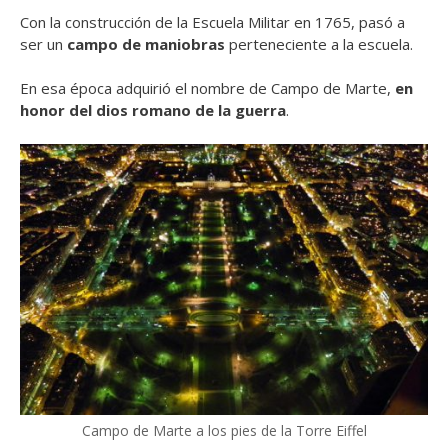
Con la construcción de la Escuela Militar en 1765, pasó a
ser un
campo de maniobras
perteneciente a la escuela.
En esa época adquirió el nombre de Campo de Marte,
en
honor del dios romano de la guerra
.
Campo de Marte a los pies de la Torre Eiffel