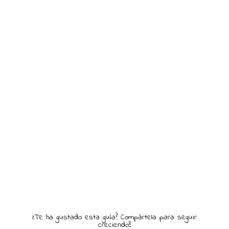
¿Te ha gustado esta guía? Compártela para seguir
creciendo!!