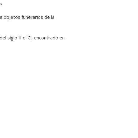
s
.
de objetos funerarios de la
l siglo II d. C., encontrado en