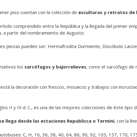
rimer piso cuentan con la colección de
esculturas y retratos de
período comprendido entre la República y la llegada del primer e
a, a partir del nombramiento de Augusto.
es piezas pueden ser: Hermafrodita Durmiente, Discóbolo Lanzelo
mativos los
sarcófagos y bajorrelieves
, como el sarcófago de 
r está la decoración con frescos, mosaicos y trabajos con incrust
los II y IV d. C., es una de las mejores colecciones de éste tipo 
se llega desde las estaciones Republicca o Termini
, con la lí
autobuses: C, H, 16, 36, 38, 40, 64, 86, 90, 92, 105, 157, 170, 17