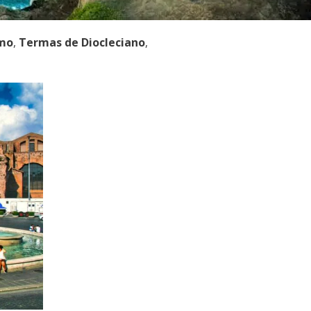
imo
,
Termas de Diocleciano
,