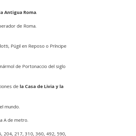
 la Antigua Roma
.
mperador de Roma.
tti, Púgil en Reposo o Príncipe
mármol de Portonaccio del siglo
aciones de
la Casa de Livia y la
del mundo.
nea A de metro.
5, 204, 217, 310, 360, 492, 590,