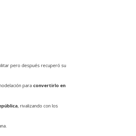
 militar pero después recuperó su
emodelación para
convertirlo en
epública
, rivalizando con los
una.