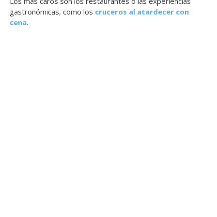
Los más caros son los restaurantes o las experiencias
gastronómicas, como los
cruceros al atardecer con
cena
.