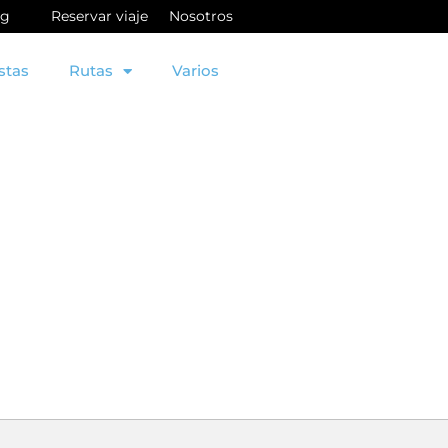
og
Reservar viaje
Nosotros
stas
Rutas
Varios