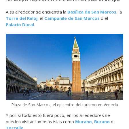
A su alrededor se encuentra la
Basílica de San Marcos
, la
Torre del Reloj
, el
Campanile de San Marcos
o el
Palacio Ducal
.
Plaza de San Marcos, el epicentro del turismo en Venecia
Y por si todo esto fuera poco, en los alrededores se
pueden visitar famosas islas como
Murano
,
Burano
o
Torcello
.