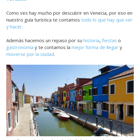
Como ves hay mucho por descubrir en Venecia, por eso en
nuestro guía turística te contamos
todo lo que hay que ver
y hacer
.
Además hacemos un repaso por su
historia
,
fiestas
o
gastronomía
y te contamos la
mejor forma de llegar
y
moverse por la ciudad
.