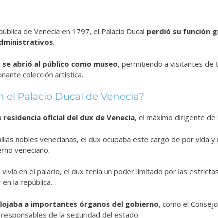
epública de Venecia en 1797, el Palacio Ducal
perdió su función 
dministrativos
.
,
se abrió al público como museo
, permitiendo a visitantes de 
onante colección artística.
n el Palacio Ducal de Venecia?
la
residencia oficial del dux de Venecia
, el máximo dirigente de 
milias nobles venecianas, el dux ocupaba este cargo de por vida y 
erno veneciano.
ivía en el palacio, el dux tenía un poder limitado por las estrict
 en la república.
lojaba a importantes órganos del gobierno
, como el Consejo
 responsables de la seguridad del estado.