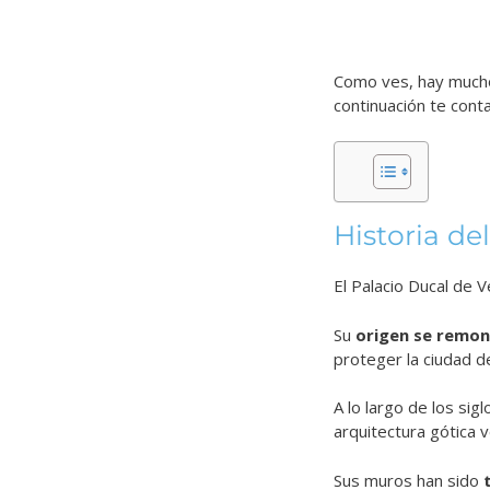
Como ves, hay mucho 
continuación te cont
Historia de
El Palacio Ducal de V
Su
origen se remont
proteger la ciudad d
A lo largo de los si
arquitectura gótica
Sus muros han sido