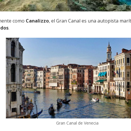
mente como
Canalizzo
, el Gran Canal es una autopista mar
 dos
.
Gran Canal de Venecia