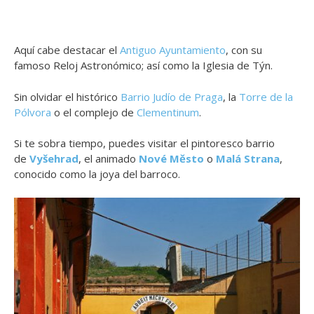
Aquí cabe destacar el
Antiguo Ayuntamiento
, con su
famoso Reloj Astronómico; así como la Iglesia de Týn.
Sin olvidar el histórico
Barrio Judío de Praga
, la
Torre de la
Pólvora
o el complejo de
Clementinum
.
Si te sobra tiempo, puedes visitar el pintoresco barrio
de
Vyšehrad
, el animado
Nové Město
o
Malá Strana
,
conocido como la joya del barroco.