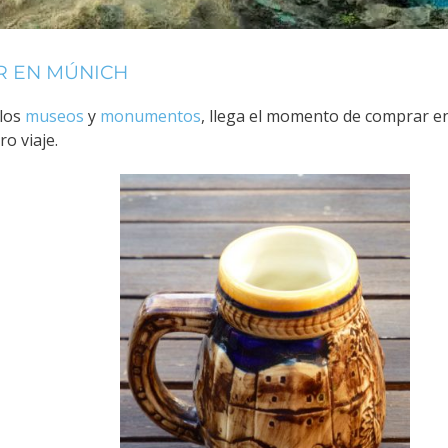
 EN MÚNICH
 los
museos
y
monumentos
, llega el momento de comprar e
o viaje.