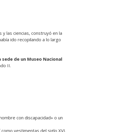
 y las ciencias, construyó en la
abía ido recopilando a lo largo
a sede de un Museo Nacional
do II.
 hombre con discapacidad» o un
sí como vestimentas del siglo XVI.