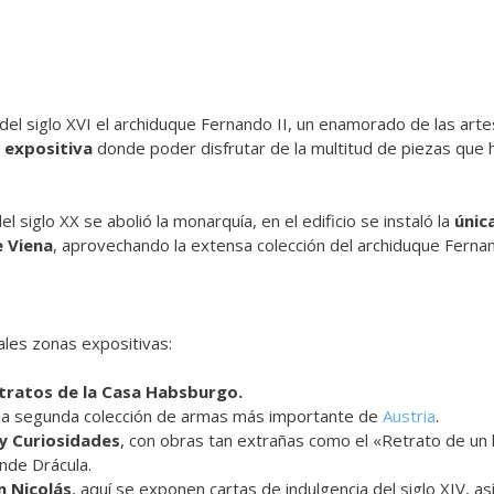
el siglo XVI el archiduque Fernando II, un enamorado de las artes
 expositiva
donde poder disfrutar de la multitud de piezas que h
el siglo XX se abolió la monarquía, en el edificio se instaló la
únic
e Viena
, aprovechando la extensa colección del archiduque Fernan
ales zonas expositivas:
etratos de la Casa Habsburgo.
 la segunda colección de armas más importante de
Austria
.
 y Curiosidades
, con obras tan extrañas como el «Retrato de un
nde Drácula.
n Nicolás
, aquí se exponen cartas de indulgencia del siglo XIV, a