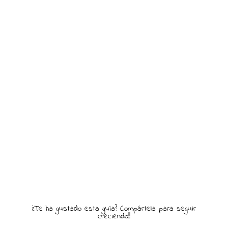
¿Te ha gustado esta guía? Compártela para seguir
creciendo!!