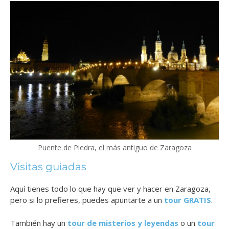
Puente de Piedra, el más antiguo de Zaragoza
Visitas guiadas
Aquí tienes todo lo que hay que ver y hacer en Zaragoza,
pero si lo prefieres, puedes apuntarte a un
tour GRATIS
.
También hay un
tour de misterios y leyendas
o un
tour