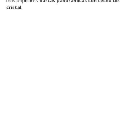
más populares
barcas panorámicas con techo de
cristal
.