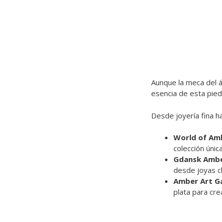
Aunque la meca del 
esencia de esta pied
Desde joyería fina ha
World of Am
colección únic
Gdansk Ambe
desde joyas c
Amber Art Gal
plata para cr