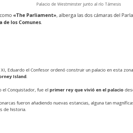
Palacio de Westminster junto al río Támesis
 como
«The Parliament»
, alberga las dos cámaras del Parl
 de los Comunes
.
 XI, Eduardo el Confesor ordenó construir un palacio en esta zon
rney Island
.
o el Conquistador, fue el
primer rey que vivió en el palacio
desd
monarcas fueron añadiendo nuevas estancias, alguna tan magnífic
 de historia.