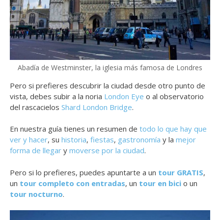
Abadía de Westminster, la iglesia más famosa de Londres
Pero si prefieres descubrir la ciudad desde otro punto de
vista, debes subir a la noria
London Eye
o al observatorio
del rascacielos
Shard London Bridge
.
En nuestra guía tienes un resumen de
todo lo que hay que
ver y hacer
, su
historia
,
fiestas
,
gastronomía
y la
mejor
forma de llegar
y
moverse por la ciudad
.
Pero si lo prefieres, puedes apuntarte a un
tour GRATIS
,
un
tour completo con entradas
, un
tour en bici
o un
tour nocturno
.