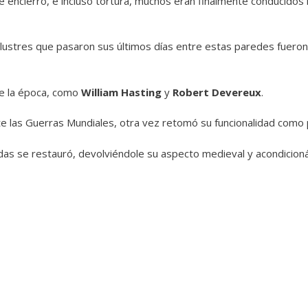
 encierro, e incluso tortura, muchos eran finalmente conducidos 
lustres que pasaron sus últimos días entre estas paredes fueron
e la época, como
William Hasting
y
Robert Devereux
.
nte las Guerras Mundiales, otra vez retomó su funcionalidad como p
ndas se restauró, devolviéndole su aspecto medieval y acondicioná