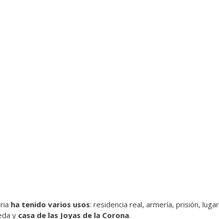
oria
ha tenido varios usos
: residencia real, armería, prisión, lug
eda y
casa de las Joyas de la Corona
.