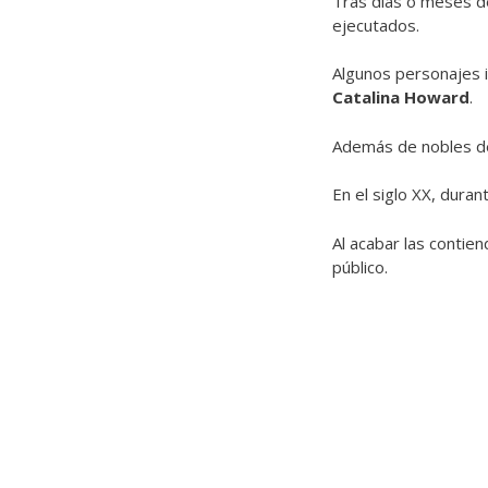
Tras días o meses de
ejecutados.
Algunos personajes i
Catalina Howard
.
Además de nobles d
En el siglo XX, dura
Al acabar las contie
público.