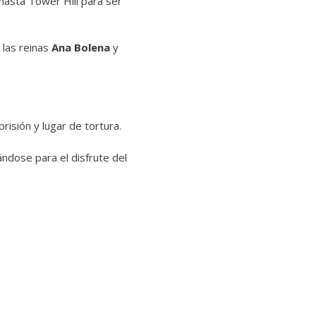
hasta Tower Hill para ser
 las reinas
Ana Bolena
y
risión y lugar de tortura.
ndose para el disfrute del