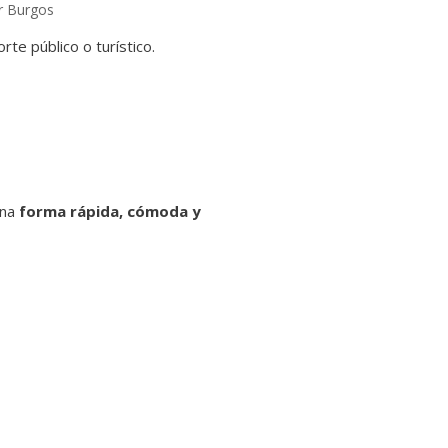
r Burgos
te público o turístico.
una
forma rápida, cómoda y