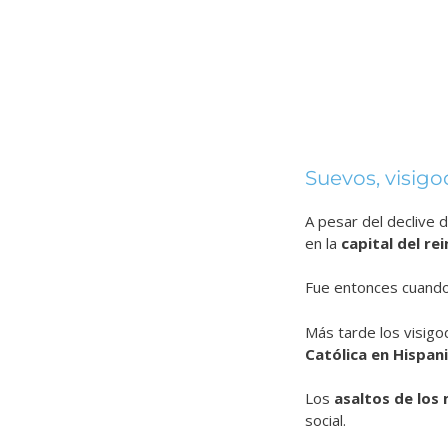
Suevos, visi
A pesar del declive 
en la
capital del re
Fue entonces cuando 
Más tarde los visig
Católica en Hispan
Los
asaltos de los
social.