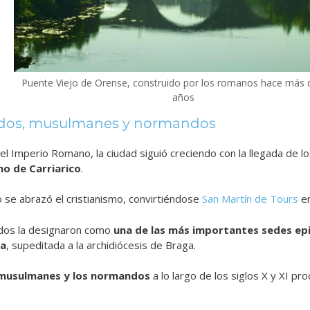
Puente Viejo de Orense, construido por los romanos hace más 
años
godos, musulmanes y normandos
del Imperio Romano, la ciudad siguió creciendo con la llegada de l
ino de Carriarico
.
se abrazó el cristianismo, convirtiéndose
San Martín de Tours
en
odos la designaron como
una de las más importantes sedes epis
ia
, supeditada a la archidiócesis de Braga.
 musulmanes y los normandos
a lo largo de los siglos X y XI p