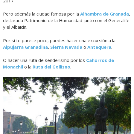
2017.
Pero además la ciudad famosa por la
Alhambra de Granada
,
declarada Patrimonio de la Humanidad junto con el Generalife
y el Albaicín.
Por si te parece poco, puedes hacer una excursión a la
Alpujarra Granadina
,
Sierra Nevada
o
Antequera
.
O hacer una ruta de senderismo por los
Cahorros de
Monachil
o la
Ruta del Gollizno
.