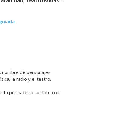
o Grauman
,
Teatro Kodak
o
 guiada
.
los nombre de personajes
ica, la radio y el teatro.
rista por hacerse un foto con