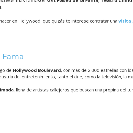
ractivos más famosos son:
Paseo de la Fama
,
Teatro Chin
l
.
hacer en Hollywood, que quizás te interese contratar una
visita
a Fama
argo de
Hollywood Boulevard
, con más de 2.000 estrellas con 
ustria del entretenimiento, tanto el cine, como la televisión, la mús
nimada
, llena de artistas callejeros que buscan una propina del tu