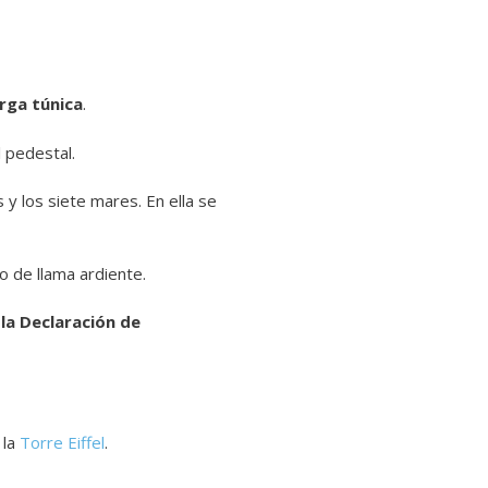
rga túnica
.
l pedestal.
 y los siete mares. En ella se
o de llama ardiente.
e la Declaración de
 la
Torre Eiffel
.