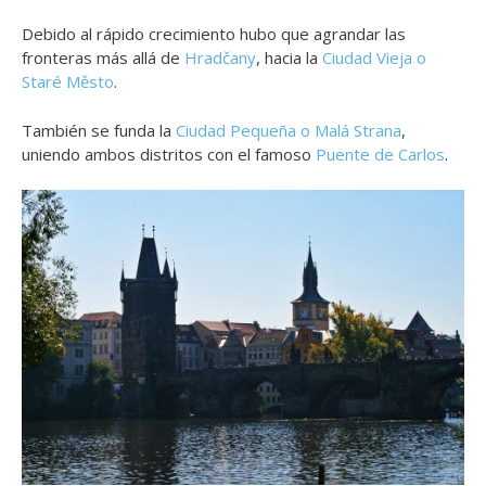
Debido al rápido crecimiento hubo que agrandar las
fronteras más allá de
Hradčany
, hacia la
Ciudad Vieja o
Staré Město
.
También se funda la
Ciudad Pequeña o Malá Strana
,
uniendo ambos distritos con el famoso
Puente de Carlos
.